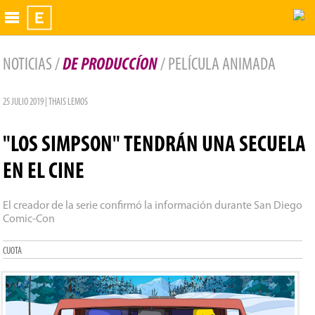
Exhibidor
NOTICIAS /
DE PRODUCCÍON
/ PELÍCULA ANIMADA
25 JULIO 2019 | THAIS LEMOS
"LOS SIMPSON" TENDRÁN UNA SECUELA
EN EL CINE
El creador de la serie confirmó la información durante San Diego
Comic-Con
CUOTA