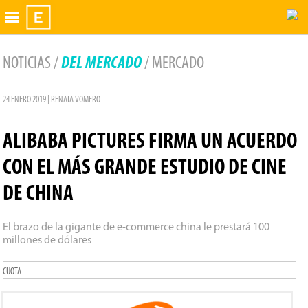
Exhibidor
NOTICIAS /
DEL MERCADO
/ MERCADO
24 ENERO 2019 | RENATA VOMERO
ALIBABA PICTURES FIRMA UN ACUERDO
CON EL MÁS GRANDE ESTUDIO DE CINE
DE CHINA
El brazo de la gigante de e-commerce china le prestará 100
millones de dólares
CUOTA