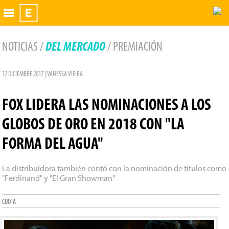
Exhibidor
NOTICIAS /
DEL MERCADO
/ PREMIACIÓN
12 DICIEMBRE 2017 | VANESSA VIEIRA
FOX LIDERA LAS NOMINACIONES A LOS
GLOBOS DE ORO EN 2018 CON "LA
FORMA DEL AGUA"
La distribuidora también contó con la nominación de títulos como
"Ferdinand" y "El Gran Showman"
CUOTA