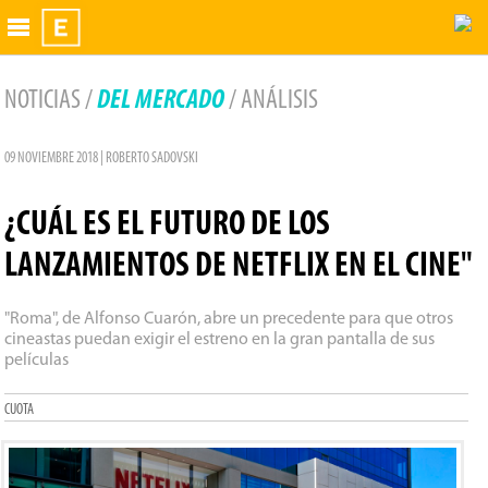
Exhibidor
NOTICIAS /
DEL MERCADO
/ ANÁLISIS
09 NOVIEMBRE 2018 | ROBERTO SADOVSKI
¿CUÁL ES EL FUTURO DE LOS
LANZAMIENTOS DE NETFLIX EN EL CINE"
"Roma", de Alfonso Cuarón, abre un precedente para que otros
cineastas puedan exigir el estreno en la gran pantalla de sus
películas
CUOTA