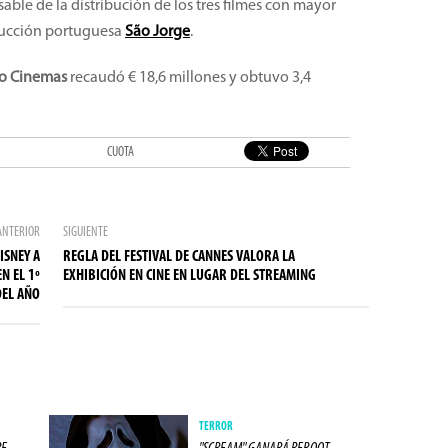
able de la distribución de los tres filmes con mayor
ducción portuguesa
São Jorge
.
o Cinemas
recaudó € 18,6 millones y obtuvo 3,4
CUOTA
ANTERIOR
SIGUIENTE
ISNEY A
REGLA DEL FESTIVAL DE CANNES VALORA LA
N EL 1º
EXHIBICIÓN EN CINE EN LUGAR DEL STREAMING
DEL AÑO
TERROR