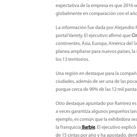
expectativa de la empresa es que 2016 
globalmente en comparación con el año
La información fue dada por Alejandro Ra
portal Variety. El ejecutivo afirmó que
Ci
continentes, Ásia, Europa, América del 
planea ampliarse para nuevos países, la 
los 13 territorios.
Una región en destaque para la compañía
ciudades, además de ser una de las pocas
porque cerca de 90% de las 12 mil pantal
Otro destaque apuntado por Ramirez es e
a veces garantiza algunos pequeños lanza
ejemplo, es común que la exhibidora sea 
la franquicia
Barbie
. El ejecutivo explic
de 15 cintas por año y ha apostado, de