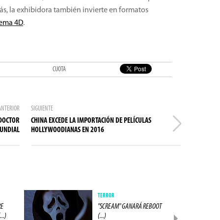
ás, la exhibidora también invierte en formatos
nema 4D
.
CUOTA
ANTERIOR
SIGUIENTE
"DOCTOR
CHINA EXCEDE LA IMPORTACIÓN DE PELÍCULAS
MUNDIAL
HOLLYWOODIANAS EN 2016
TERROR
RE
"SCREAM" GANARÁ REBOOT
..)
(...)