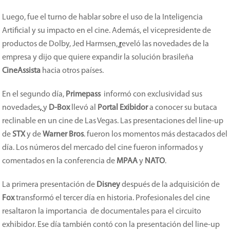
Luego, fue el turno de hablar sobre el uso de la Inteligencia
Artificial y su impacto en el cine. Además, el vicepresidente de
productos de Dolby, Jed Harmsen,
r
eveló las novedades de la
empresa y dijo que quiere expandir la solución brasileña
CineAssista
hacia otros países.
En el segundo día,
Primepass
informó con exclusividad sus
novedades
,
y
D-Box
llevó al
Portal Exibidor
a conocer su butaca
reclinable en un cine de Las Vegas. Las presentaciones del line-up
de
STX
y de
Warner Bros
. fueron los momentos más destacados del
día. Los números del mercado del cine fueron informados y
comentados en la conferencia de
MPAA
y
NATO
.
La primera presentación de
Disney
después de la adquisición de
Fox
transformó el tercer día en historia. Profesionales del cine
resaltaron la importancia de documentales para el circuito
exhibidor. Ese día también contó con la presentación del line-up