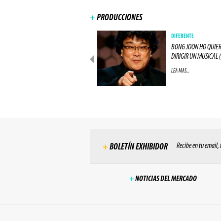
+
PRODUCCIONES
PRODUCCIONES
DIFERENTE
ACTOR DE "LOS 8 ODIADOS"
BONG JOON HO QUIE
ESTARÁ EN "ALIEN: (...)
DIRIGIR UN MUSICAL (.
LEA MAS...
LEA MAS...
Recibe en tu email,
+
BOLETÍN EXHIBIDOR
+
NOTICIAS DEL MERCADO