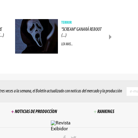
TERROR
RE
"SCREAM" GANARÁ REBOOT
..)
(...)
LEA MAS...
 tres veces a la semana, el Boletín actualizado con noticas del mercado y la producción
+
NOTICIAS DE PRODUCCÍON
+
RANKINGS