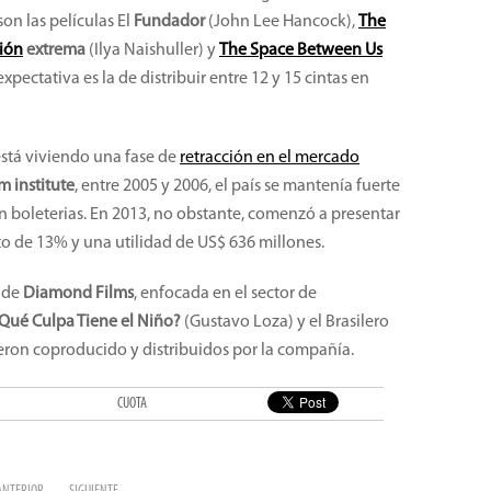
on las películas El
Fundador
(John Lee Hancock),
The
ión
extrema
(Ilya Naishuller) y
The Space Between Us
expectativa es la de distribuir entre 12 y 15 cintas en
está viviendo una fase de
retracción en el mercado
lm institute
, entre 2005 y 2006, el país se mantenía fuerte
n boleterias. En 2013, no obstante, comenzó a presentar
o de 13% y una utilidad de US$ 636 millones.
 de
Diamond Films
, enfocada en el sector de
Qué Culpa Tiene el Niño?
(Gustavo Loza)
y el Brasilero
eron coproducido y distribuidos por la compañía.
CUOTA