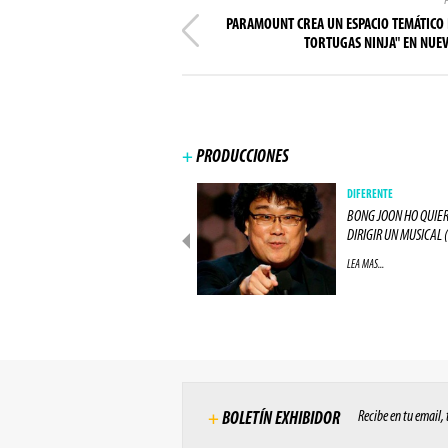
PARAMOUNT CREA UN ESPACIO TEMÁTICO 
TORTUGAS NINJA" EN NUE
+
PRODUCCIONES
PRODUCCIONES
DIFERENTE
ACTOR DE "LOS 8 ODIADOS"
BONG JOON HO QUIE
ESTARÁ EN "ALIEN: (...)
DIRIGIR UN MUSICAL (.
LEA MAS...
LEA MAS...
Recibe en tu email,
+
BOLETÍN EXHIBIDOR