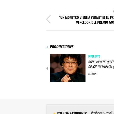
"UN MONSTRO VIENE A VERME" ES EL PR
VENCEDOR DEL PREMIO GO
+
PRODUCCIONES
PRODUCCIONES
DIFERENTE
ACTOR DE "LOS 8 ODIADOS"
BONG JOON HO QUIE
ESTARÁ EN "ALIEN: (...)
DIRIGIR UN MUSICAL (.
LEA MAS...
LEA MAS...
Recibe en tu email,
+
BOLETÍN EXHIBIDOR