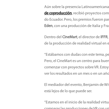
Aún sobre la presencia Latinoamericana
de coproducción
, recibió proyectos co
do Ecuador. Pero, los premios fueron pa
Eden
, con una producción de Italia y Fra
Dentro del
CineMart
, el director de
IFFR
de la producción de realidad virtual en
“Estábamos con dudas con este tema, pe
Pero, el CineMart es un centro para buen
comenzar con proyectos sobre VR. Estoy 
ver los resultados en un mes o en un añ
El mediador del evento, Benjamin de Wit
está lejos de lo que puede ser.
“Estamos en el inicio de la realidad vir
comparar las producciones de VR con un b