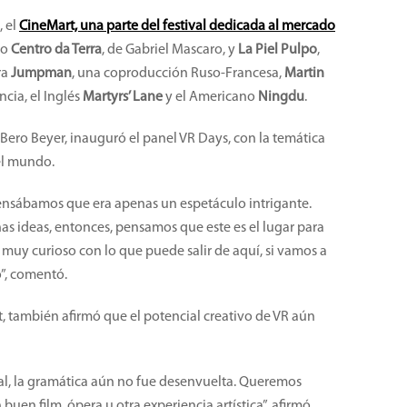
, el
CineMart, una parte del festival dedicada al mercado
mo
Centro da Terra
, de Gabriel Mascaro, y
La Piel Pulpo
,
ra
Jumpman
, una coproducción Ruso-Francesa,
Martin
ncia, el Inglés
Martyrs’ Lane
y el Americano
Ningdu
.
, Bero Beyer, inauguró el panel VR Days, con la temática
 el mundo.
nsábamos que era apenas un espetáculo intrigante.
as ideas, entonces, pensamos que este es el lugar para
muy curioso con lo que puede salir de aquí, si vamos a
o”, comentó.
, también afirmó que el potencial creativo de VR aún
tual, la gramática aún no fue desenvuelta. Queremos
uen film, ópera u otra experiencia artística”, afirmó.