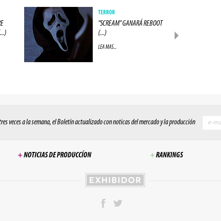
TERROR
RE
"SCREAM" GANARÁ REBOOT
..)
(...)
LEA MAS...
 tres veces a la semana, el Boletín actualizado con noticas del mercado y la producción
+
NOTICIAS DE PRODUCCÍON
+
RANKINGS