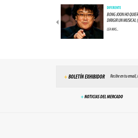
PRODUCCIONES
DIFERENTE
ACTOR DE "LOS 8 ODIADOS"
BONG JOON HO QUIE
ESTARÁ EN "ALIEN: (...)
DIRIGIR UN MUSICAL (.
LEA MAS...
LEA MAS...
Recibe en tu email,
+
BOLETÍN EXHIBIDOR
+
NOTICIAS DEL MERCADO