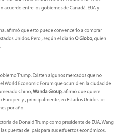
entes de líder Americano contra el Tratado de Libre
un acuerdo entre los gobiernos de Canadá, EUA y
cana, afirmó que esto puede convencerlo a comprar
stados Unidos. Pero , según el diario
O Globo
, quien
.
l gobierno Trump. Existen algunos mercados que no
e el World Economic Forum que ocurrió en la ciudad de
glomerado Chino,
Wanda Group
, afirmó que quiere
o Europeo y , principalmente, en Estados Unidos los
nes por año.
 victória de Donald Trump como presidente de EUA, Wang
ar las puertas del país para sus esfuerzos económicos.