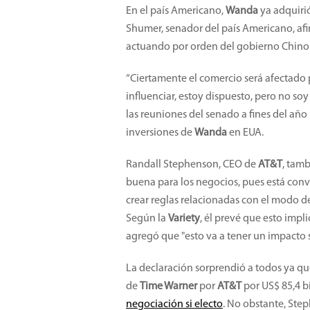
En el país Americano,
Wanda
ya adquirió
Shumer, senador del país Americano, afi
actuando por orden del gobierno Chino
“Ciertamente el comercio será afectado p
influenciar, estoy dispuesto, pero no so
las reuniones del senado a fines del año 
inversiones de
Wanda
en EUA.
Randall Stephenson, CEO de
AT&T
, tam
buena para los negocios, pues está conv
crear reglas relacionadas con el modo de
Según la
Variety
, él prevé que esto impl
agregó que "esto va a tener un impacto s
La declaración sorprendió a todos ya qu
de
Time Warner
por
AT&T
por US$ 85,4 b
negociación si electo
. No obstante, Ste