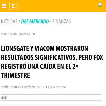
Exhibidor
NOTICIAS /
DEL MERCADO
/ FINANZAS
15 AGOSTO 2017 | VANESSA VIEIRA
LIONSGATE Y VIACOM MOSTRARON
RESULTADOS SIGNIFICATIVOS, PERO FOX
REGISTRÓ UNA CAÍDA EN EL 2º
TRIMESTRE
20th Century Fox facturó un 11,5% menos
CUOTA