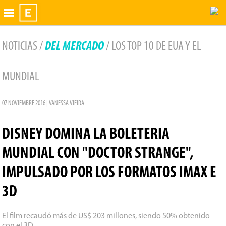
Exhibidor
NOTICIAS /
DEL MERCADO
/ LOS TOP 10 DE EUA Y EL
MUNDIAL
07 NOVIEMBRE 2016 | VANESSA VIEIRA
DISNEY DOMINA LA BOLETERIA
MUNDIAL CON "DOCTOR STRANGE",
IMPULSADO POR LOS FORMATOS IMAX E
3D
El film recaudó más de US$ 203 millones, siendo 50% obtenido