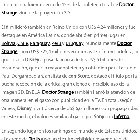
internacionalmente cerca de 45% de la boleteria total de
Doctor
Strange
vino de la proyección 3D.
El film lideró también en Reino Unido con US$ 4,24 millones y fue
destaque en América Latina, donde abrió en primer lugar en
Bolívia
,
Chile
,
Paraguay
,
Peru
y
Uruguay
. Mundialmente
Doctor
Strange
sumó US$ 325,4 millones en apenas 13 días en cartelera, lo
que llevó a
Disney
a pasar la marca de los US$ 6 billones de
recaudación, que es la mayor boleteria ya obtenida por el estudio.
Paul Dergarabedian, analista de
comScore
, destacó el título por la
buena recepción de la crítica, gran elenco e increíble uso de la
imagen 3D. En EUA,
Doctor Strange
también llamó la atención de
otra manera: en el gasto con publicidad en la TV. En total, según
Variety,
Disney
invirtió cerca de US$ 6,6 millones con propagandas
en éste medio, el valor es similar al gasto por
Sony
con
Inferno
.
En segundo lugar en los rankings del mundo y de Estados Unidos,
el estreno de
Trolls
tuvo un circuito exhibidor mayor que el de