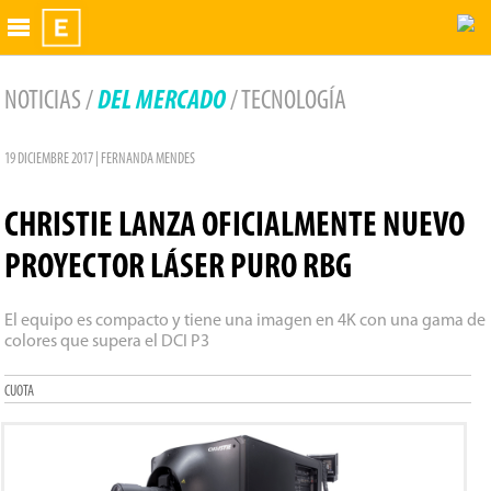
Exhibidor
NOTICIAS /
DEL MERCADO
/ TECNOLOGÍA
19 DICIEMBRE 2017 | FERNANDA MENDES
CHRISTIE LANZA OFICIALMENTE NUEVO
PROYECTOR LÁSER PURO RBG
El equipo es compacto y tiene una imagen en 4K con una gama de
colores que supera el DCI P3
CUOTA