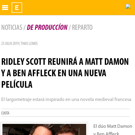
Exhibidor
NOTICIAS /
DE PRODUCCÍON
/ REPARTO
23 JULIO 2019 | THAIS LEMOS
RIDLEY SCOTT REUNIRÁ A MATT DAMON
Y A BEN AFFLECK EN UNA NUEVA
PELÍCULA
El largometraje estará inspirado en una novela medieval francesa
CUOTA
El dúo Matt Damon
y Ben Affleck