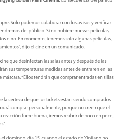
ngying Golden Palm Cinema.
Consecuencia del pánico
re. Solo podemos colaborar con los avisos y verificar
tendremos del público. Si no hubiere nuevas películas,
rtos o no. En momento, tenemos solo algunas películas,
amientos”, dijo el cine en un comunicado.
cine que desinfectan las salas antes y después de las
rán sus temperaturas medidas antes de entraren en las
de máscara. “Ellos tendrán que comprar entradas en sillas
 la certeza de que los tickets están siendo comprados
o podrá comprar personalmente, porque no creen que el
Si la reacción fuere buena, iremos reabrir de poco en poco,
s”.
ó el domingo, día 15, cuando el estado de Xinjiang no