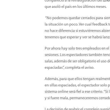
compareció a la reinauguración del
Zho
que asoló el país en los últimos meses.
“No podemos quedar cerrados para siemp
la situación un poco. Ver cual feedback 
no hace diferencia si estuviéremos abie
tenemos que esperar y ver se habrá lanz
Por ahora hay solo tres empleados en el 
sesiones. Los espectadores también tend
salas, además de ser obligatorio el uso 
espaciadas”, completa el aviso.
Además, para que ellos tengan realmente
en sillas espaciadas, el espectador sol
sistema online será fiel a ese criterio. “
y si fuere mala, permaneceremos cerrado
La decisión de reabrir el complejo surgi