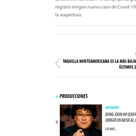
registró ningún nuevo caso de Covid-19
la reapertura.
TAQUILLA NORTEAMERICANA ES LA MÁS BAJA
ÚLTIMOS 
+
PRODUCCIONES
PRODUCCIONES
DIFERENTE
ACTOR DE "LOS 8 ODIADOS"
BONG JOON HO QUIE
ESTARÁ EN "ALIEN: (...)
DIRIGIR UN MUSICAL (.
LEA MAS...
LEA MAS...