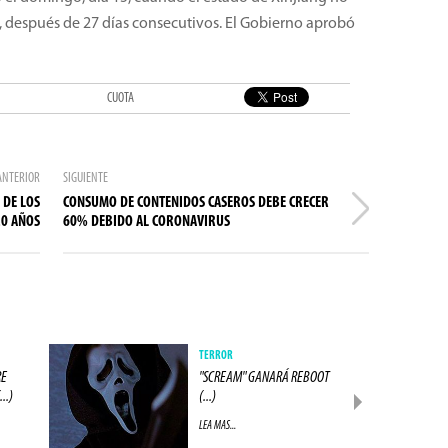
, después de 27 días consecutivos. El Gobierno aprobó
CUOTA
ANTERIOR
SIGUIENTE
 DE LOS
CONSUMO DE CONTENIDOS CASEROS DEBE CRECER
20 AÑOS
60% DEBIDO AL CORONAVIRUS
TERROR
RE
"SCREAM" GANARÁ REBOOT
..)
(...)
LEA MAS...