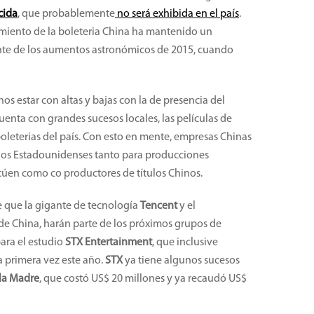
cida
, que probablemente
no será exhibida en el país
.
imiento de la boleteria China ha mantenido un
ente de los aumentos astronómicos de 2015, cuando
s estar con altas y bajas con la de presencia del
enta con grandes sucesos locales, las películas de
oleterias del país. Con esto en mente, empresas Chinas
dios Estadounidenses tanto para producciones
úen como co productores de títulos Chinos.
e que la gigante de tecnología
Tencent
y el
de China, harán parte de los próximos grupos de
para el estudio
STX Entertainment
, que inclusive
a primera vez este año.
STX
ya tiene algunos sucesos
 la Madre
, que costó US$ 20 millones y ya recaudó US$