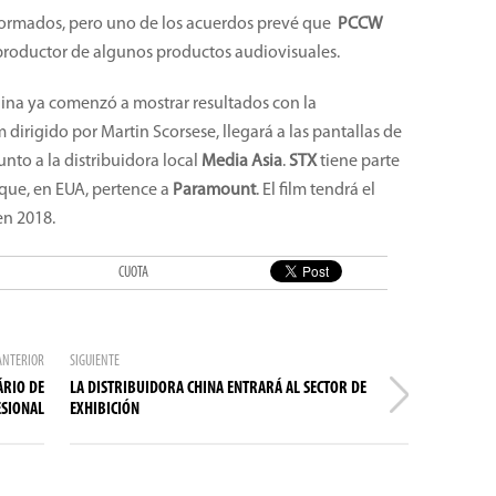
nformados, pero uno de los acuerdos prevé que
PCCW
 productor de algunos productos audiovisuales.
ina ya comenzó a mostrar resultados con la
ilm dirigido por Martin Scorsese, llegará a las pantallas de
nto a la distribuidora local
Media Asia
.
STX
tiene parte
 que, en EUA, pertence a
Paramount
. El film tendrá el
en 2018.
CUOTA
ANTERIOR
SIGUIENTE
ÁRIO DE
LA DISTRIBUIDORA CHINA ENTRARÁ AL SECTOR DE
ESIONAL
EXHIBICIÓN