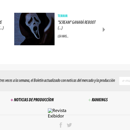
TERROR
RE
"SCREAM" GANARÁ REBOOT
..)
(...)
LEA MAS...
 tres veces a la semana, el Boletín actualizado con noticas del mercado y la producción
+
NOTICIAS DE PRODUCCÍON
+
RANKINGS