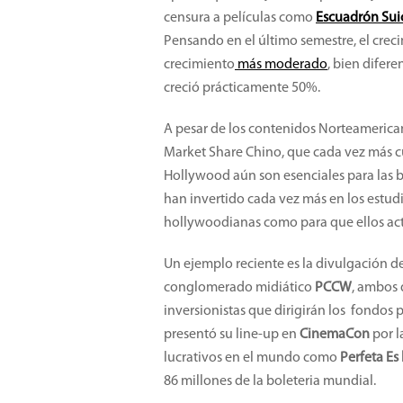
censura a películas como
Escuadrón Sui
Pensando en el último semestre, el crec
crecimiento
más moderado
, bien difer
creció prácticamente 50%.
A pesar de los contenidos Norteamericano
Market Share Chino, que cada vez más cu
Hollywood aún son esenciales para las b
han invertido cada vez más en los estu
hollywoodianas como para que ellos act
Un ejemplo reciente es la divulgación d
conglomerado midiático
PCCW
, ambos 
inversionistas que dirigirán los fondos 
presentó su line-up en
CinemaCon
por l
lucrativos en el mundo como
Perfeta Es
86 millones de la boleteria mundial.