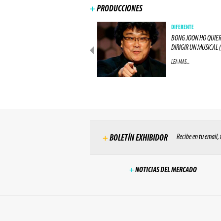
+
PRODUCCIONES
PRODUCCIONES
DIFERENTE
ACTOR DE "LOS 8 ODIADOS"
BONG JOON HO QUIE
ESTARÁ EN "ALIEN: (...)
DIRIGIR UN MUSICAL (.
LEA MAS...
LEA MAS...
Recibe en tu email,
+
BOLETÍN EXHIBIDOR
+
NOTICIAS DEL MERCADO