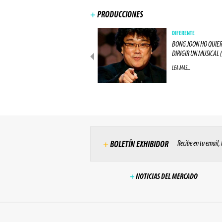
+
PRODUCCIONES
PRODUCCIONES
DIFERENTE
ACTOR DE "LOS 8 ODIADOS"
BONG JOON HO QUIE
ESTARÁ EN "ALIEN: (...)
DIRIGIR UN MUSICAL (.
LEA MAS...
LEA MAS...
Recibe en tu email,
+
BOLETÍN EXHIBIDOR
+
NOTICIAS DEL MERCADO