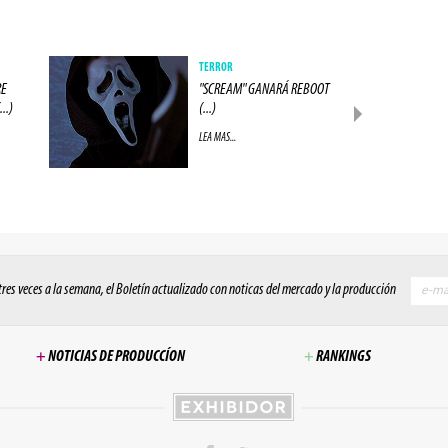
TERROR
RE
"SCREAM" GANARÁ REBOOT
..)
(...)
LEA MAS...
 tres veces a la semana, el Boletín actualizado con noticas del mercado y la producción
+
NOTICIAS DE PRODUCCÍON
+
RANKINGS