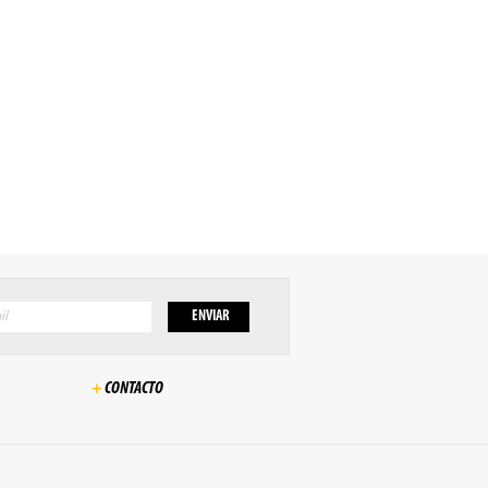
ROMANCE
ANIMACIÓN
"WEST SIDE STORY" TIENE
"SOUL" GANA NUEVO
PRIMERAS IMÁGENES
Y PÓSTER (...)
REVELADAS (...)
LEA MAS...
LEA MAS...
+
CONTACTO