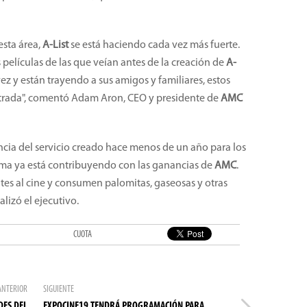
esta área,
A-List
se está haciendo cada vez más fuerte.
elículas de las que veían antes de la creación de
A-
ez y están trayendo a sus amigos y familiares, estos
ntrada", comentó Adam Aron, CEO y presidente de
AMC
ncia del servicio creado hace menos de un año para los
ama ya está contribuyendo con las ganancias de
AMC
.
tes al cine y consumen palomitas, gaseosas y otras
alizó el ejecutivo.
CUOTA
ANTERIOR
SIGUIENTE
DES DEL
EXPOCINE19 TENDRÁ PROGRAMACIÓN PARA