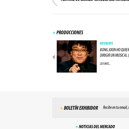
+
PRODUCCIONES
PRODUCCIONES
DIFERENTE
ACTOR DE "LOS 8 ODIADOS"
BONG JOON HO QUIE
ESTARÁ EN "ALIEN: (...)
DIRIGIR UN MUSICAL (.
LEA MAS...
LEA MAS...
Recibe en tu email,
+
BOLETÍN EXHIBIDOR
+
NOTICIAS DEL MERCADO