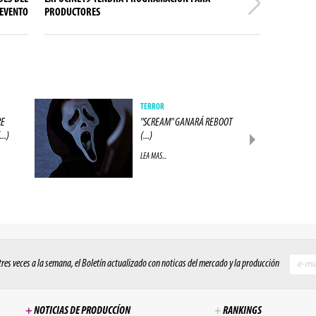
EVENTO
PRODUCTORES
TERROR
RE
"SCREAM" GANARÁ REBOOT
..)
(...)
LEA MAS...
 tres veces a la semana, el Boletín actualizado con noticas del mercado y la producción
+
NOTICIAS DE PRODUCCÍON
+
RANKINGS