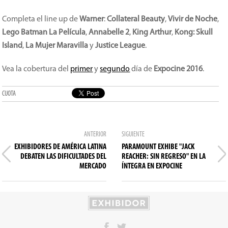
Completa el line up de
Warner
:
Collateral Beauty
,
Vivir de Noche
,
Lego Batman La Película
,
Annabelle 2
,
King Arthur
,
Kong: Skull
Island
,
La Mujer Maravilla
y
Justice League
.
Vea la cobertura del
primer
y
segundo
día de
Expocine 2016
.
CUOTA
ANTERIOR
SIGUIENTE
EXHIBIDORES DE AMÉRICA LATINA
PARAMOUNT EXHIBE "JACK
DEBATEN LAS DIFICULTADES DEL
REACHER: SIN REGRESO" EN LA
MERCADO
ÍNTEGRA EN EXPOCINE