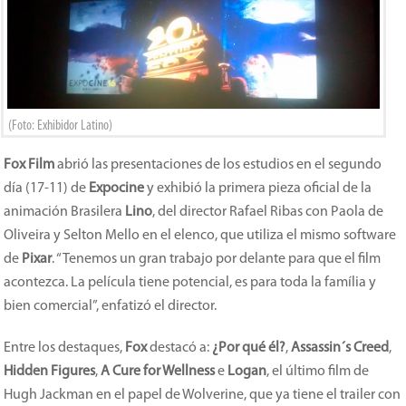
(Foto: Exhibidor Latino)
Fox Film
abrió las presentaciones de los estudios en el segundo
día (17-11) de
Expocine
y exhibió la primera pieza oficial de la
animación Brasilera
Lino
, del director Rafael Ribas con Paola de
Oliveira y Selton Mello en el elenco, que utiliza el mismo software
de
Pixar
. “Tenemos un gran trabajo por delante para que el film
acontezca. La película tiene potencial, es para toda la família y
bien comercial”, enfatizó el director.
Entre los destaques,
Fox
destacó a:
¿Por qué él?
,
Assassin´s Creed
,
Hidden Figures
,
A Cure for Wellness
e
Logan
, el último film de
Hugh Jackman en el papel de Wolverine, que ya tiene el trailer con