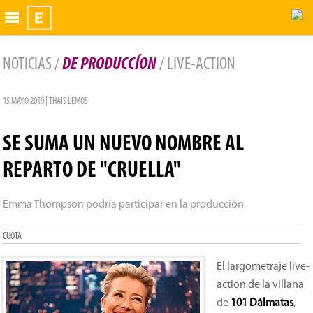
Exhibidor
NOTICIAS /
DE PRODUCCÍON
/ LIVE-ACTION
15 MAYO 2019 | THAIS LEMOS
SE SUMA UN NUEVO NOMBRE AL
REPARTO DE "CRUELLA"
Emma Thompson podría participar en la producción
CUOTA
El largometraje live-
action de la villana
de
101 Dálmatas
,