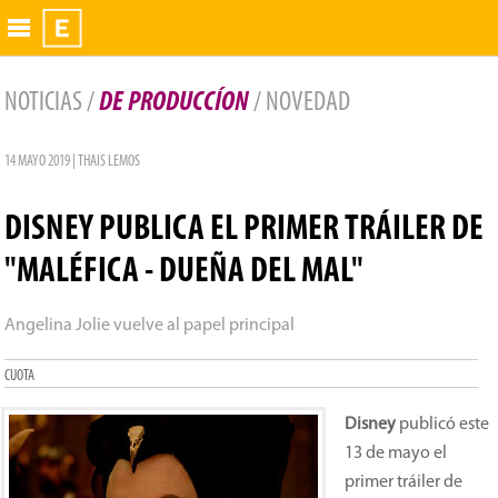
Exhibidor
NOTICIAS /
DE PRODUCCÍON
/ NOVEDAD
14 MAYO 2019 | THAIS LEMOS
DISNEY PUBLICA EL PRIMER TRÁILER DE
"MALÉFICA - DUEÑA DEL MAL"
Angelina Jolie vuelve al papel principal
CUOTA
Disney
publicó este
13 de mayo el
primer tráiler de