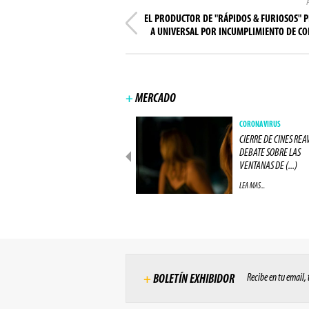
EL PRODUCTOR DE "RÁPIDOS & FURIOSOS" 
A UNIVERSAL POR INCUMPLIMIENTO DE C
+
MERCADO
NEGÓCIOS
CORONAVIRUS
IMAX CIERRA ACUERDO COM
CIERRE DE CINES REA
UNA GRAN RED DE CINES
DEBATE SOBRE LAS
EUROPEA (...)
VENTANAS DE (...)
LEA MAS...
LEA MAS...
Recibe en tu email,
+
BOLETÍN EXHIBIDOR