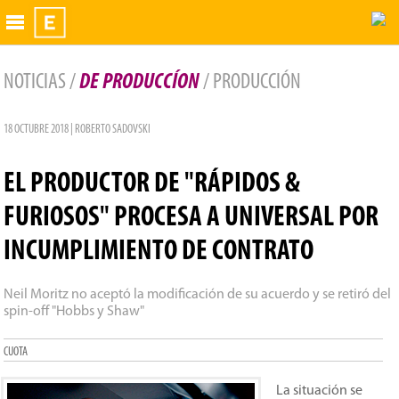
Exhibidor
NOTICIAS /
DE PRODUCCÍON
/ PRODUCCIÓN
18 OCTUBRE 2018 | ROBERTO SADOVSKI
EL PRODUCTOR DE "RÁPIDOS &
FURIOSOS" PROCESA A UNIVERSAL POR
INCUMPLIMIENTO DE CONTRATO
Neil Moritz no aceptó la modificación de su acuerdo y se retiró del
spin-off "Hobbs y Shaw"
CUOTA
La situación se