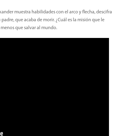
ander muestra habilidades con el arco y flecha, descifra
u padre, que acaba de morir. ¿Cuál es la misión que le
a menos que salvar al mundo.