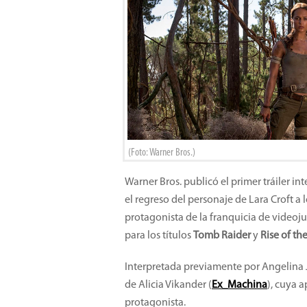
(Foto: Warner Bros.)
Warner Bros. publicó el primer tráiler in
el regreso del personaje de Lara Croft a 
protagonista de la franquicia de videoj
para los títulos
Tomb Raider
y
Rise of t
Interpretada previamente por Angelina Jo
de Alicia Vikander (
Ex_Machina
), cuya a
protagonista.