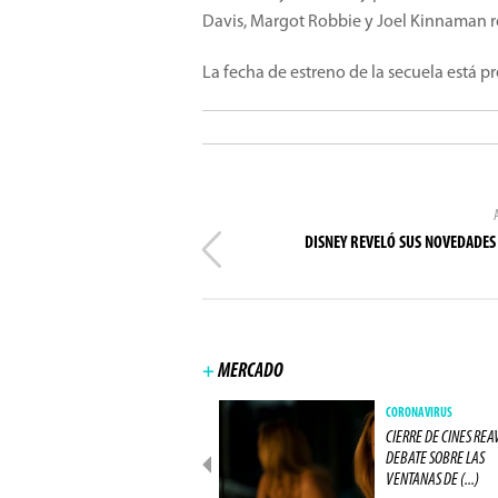
Davis, Margot Robbie y Joel Kinnaman re
La fecha de estreno de la secuela está p
DISNEY REVELÓ SUS NOVEDADES
+
MERCADO
NEGÓCIOS
CORONAVIRUS
IMAX CIERRA ACUERDO COM
CIERRE DE CINES REA
UNA GRAN RED DE CINES
DEBATE SOBRE LAS
EUROPEA (...)
VENTANAS DE (...)