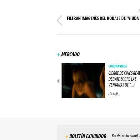
FILTRAN IMÁGENES DEL RODAJE DE "VIUDA
+
MERCADO
NEGÓCIOS
CORONAVIRUS
IMAX CIERRA ACUERDO COM
CIERRE DE CINES REA
UNA GRAN RED DE CINES
DEBATE SOBRE LAS
EUROPEA (...)
VENTANAS DE (...)
LEA MAS...
LEA MAS...
Recibe en tu email,
+
BOLETÍN EXHIBIDOR