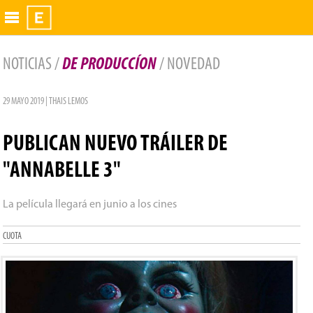
Exhibidor
NOTICIAS /
DE PRODUCCÍON
/ NOVEDAD
29 MAYO 2019 | THAIS LEMOS
PUBLICAN NUEVO TRÁILER DE
"ANNABELLE 3"
La película llegará en junio a los cines
CUOTA