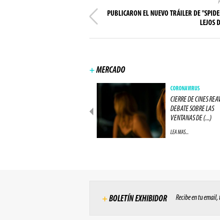
PUBLICARON EL NUEVO TRÁILER DE "SPID
LEJOS D
+
MERCADO
NEGÓCIOS
CORONAVIRUS
IMAX CIERRA ACUERDO COM
CIERRE DE CINES REA
UNA GRAN RED DE CINES
DEBATE SOBRE LAS
EUROPEA (...)
VENTANAS DE (...)
LEA MAS...
LEA MAS...
Recibe en tu email,
+
BOLETÍN EXHIBIDOR