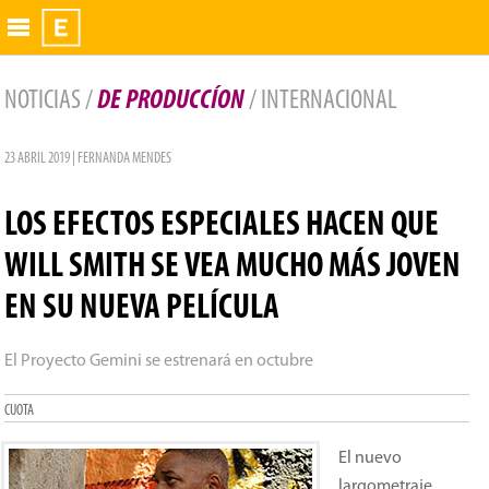
Exhibidor
NOTICIAS /
DE PRODUCCÍON
/ INTERNACIONAL
23 ABRIL 2019 | FERNANDA MENDES
LOS EFECTOS ESPECIALES HACEN QUE
WILL SMITH SE VEA MUCHO MÁS JOVEN
EN SU NUEVA PELÍCULA
El Proyecto Gemini se estrenará en octubre
CUOTA
El nuevo
largometraje