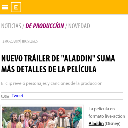
Exhibidor
NOTICIAS /
DE PRODUCCÍON
/ NOVEDAD
12 MARZO 2019 | THAÍS LEMOS
NUEVO TRÁILER DE "ALADDIN" SUMA
MÁS DETALLES DE LA PELÍCULA
El clip reveló personajes y canciones de la producción
Tweet
CUOTA
La película en
formato live-action
Aladdin
(
Disney
)