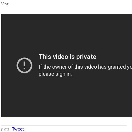
Vea:
Tweet
CUOTA