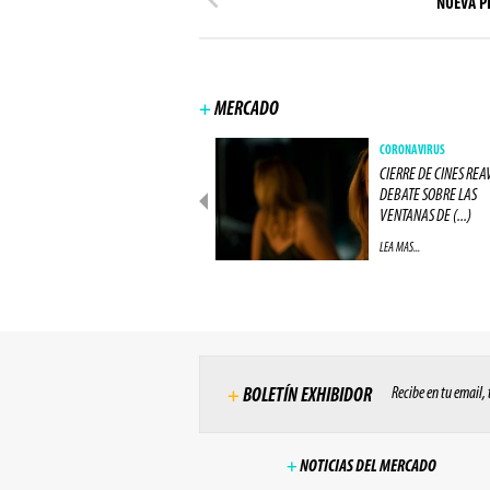
NUEVA P
+
MERCADO
NEGÓCIOS
CORONAVIRUS
IMAX CIERRA ACUERDO COM
CIERRE DE CINES REA
UNA GRAN RED DE CINES
DEBATE SOBRE LAS
EUROPEA (...)
VENTANAS DE (...)
LEA MAS...
LEA MAS...
Recibe en tu email,
+
BOLETÍN EXHIBIDOR
+
NOTICIAS DEL MERCADO