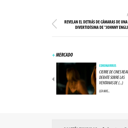
REVELAN EL DETRÁS DE CÁMARAS DE UNA
DIVERTIDÍSIMA DE "JOHNNY ENGLI
+
MERCADO
NEGÓCIOS
CORONAVIRUS
IMAX CIERRA ACUERDO COM
CIERRE DE CINES REA
UNA GRAN RED DE CINES
DEBATE SOBRE LAS
EUROPEA (...)
VENTANAS DE (...)
LEA MAS...
LEA MAS...