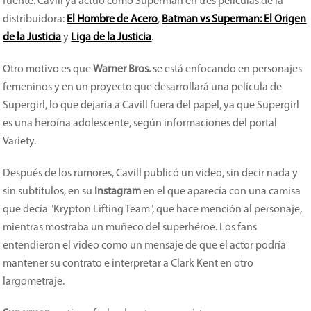
fuente. Cavill ya actuó como Superman en tres películas de la
distribuidora:
El Hombre de Acero
,
Batman vs Superman: El Origen
de la Justicia
y
Liga de la Justicia
.
Otro motivo es que
Warner Bros.
se está enfocando en personajes
femeninos y en un proyecto que desarrollará una película de
Supergirl, lo que dejaría a Cavill fuera del papel, ya que Supergirl
es una heroína adolescente, según informaciones del portal
Variety.
Después de los rumores, Cavill publicó un video, sin decir nada y
sin subtítulos, en su
Instagram
en el que aparecía con una camisa
que decía "Krypton Lifting Team", que hace mención al personaje,
mientras mostraba un muñeco del superhéroe. Los fans
entendieron el video como un mensaje de que el actor podría
mantener su contrato e interpretar a Clark Kent en otro
largometraje.