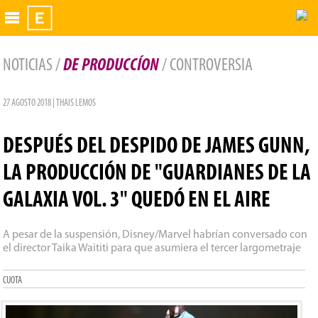
Exhibidor
NOTICIAS /
DE PRODUCCÍON
/ CONTROVERSIA
27 AGOSTO 2018 | THAIS LEMOS
DESPUÉS DEL DESPIDO DE JAMES GUNN,
LA PRODUCCIÓN DE "GUARDIANES DE LA
GALAXIA VOL. 3" QUEDÓ EN EL AIRE
A pesar de la suspensión, Disney/Marvel habrían conversado con
el director Taika Waititi para que asumiera el tercer largometraje
CUOTA