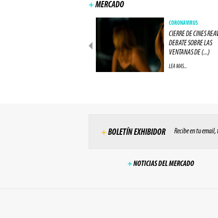
+
MERCADO
NEGÓCIOS
CORONAVIRUS
IMAX CIERRA ACUERDO COM
CIERRE DE CINES REA
UNA GRAN RED DE CINES
DEBATE SOBRE LAS
EUROPEA (...)
VENTANAS DE (...)
LEA MAS...
LEA MAS...
Recibe en tu email,
+
BOLETÍN EXHIBIDOR
+
NOTICIAS DEL MERCADO