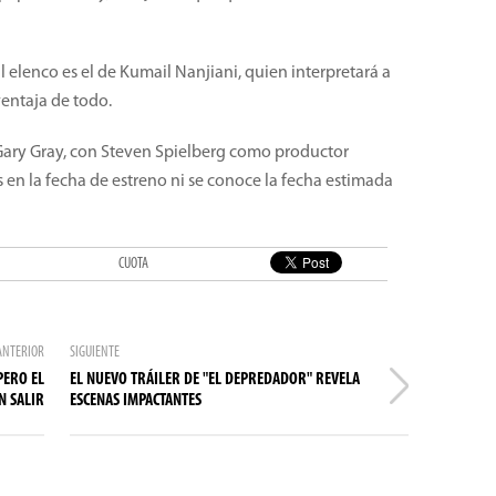
 elenco es el de Kumail Nanjiani, quien interpretará a
ventaja de todo.
. Gary Gray, con Steven Spielberg como productor
 en la fecha de estreno ni se conoce la fecha estimada
CUOTA
ANTERIOR
SIGUIENTE
PERO EL
EL NUEVO TRÁILER DE "EL DEPREDADOR" REVELA
N SALIR
ESCENAS IMPACTANTES