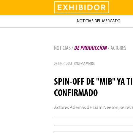
Exhibidor
NOTICIAS DEL MERCADO
NOTICIAS /
DE PRODUCCÍON
/ ACTORES
26 JUNIO 2018 | VANESSA VIEIRA
SPIN-OFF DE "MIB" YA T
CONFIRMADO
Actores Además de Liam Neeson, se rev