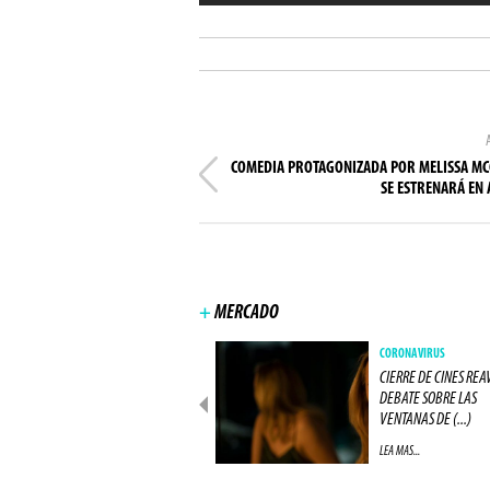
COMEDIA PROTAGONIZADA POR MELISSA M
SE ESTRENARÁ EN
+
MERCADO
NEGÓCIOS
CORONAVIRUS
IMAX CIERRA ACUERDO COM
CIERRE DE CINES REA
UNA GRAN RED DE CINES
DEBATE SOBRE LAS
EUROPEA (...)
VENTANAS DE (...)
LEA MAS...
LEA MAS...