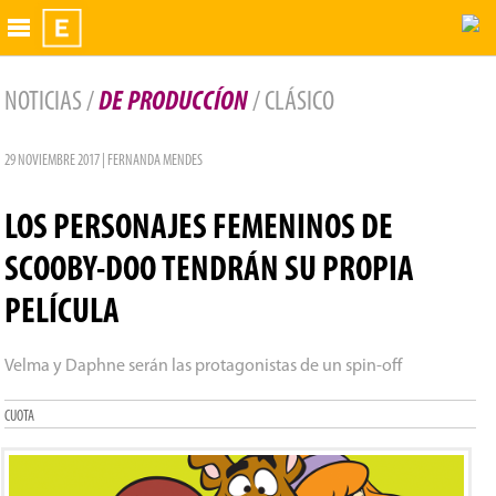
Exhibidor
NOTICIAS /
DE PRODUCCÍON
/ CLÁSICO
29 NOVIEMBRE 2017 | FERNANDA MENDES
LOS PERSONAJES FEMENINOS DE
SCOOBY-DOO TENDRÁN SU PROPIA
PELÍCULA
Velma y Daphne serán las protagonistas de un spin-off
CUOTA