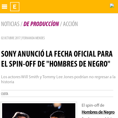
Exhibidor
NOTICIAS /
DE PRODUCCÍON
/ ACCIÓN
02 OCTUBRE 2017 | FERNANDA MENDES
SONY ANUNCIÓ LA FECHA OFICIAL PARA
EL SPIN-OFF DE "HOMBRES DE NEGRO"
Los actores Will Smith y Tommy Lee Jones podrían no regresar a la
historia
CUOTA
El spin-off de
Hombres de Negro