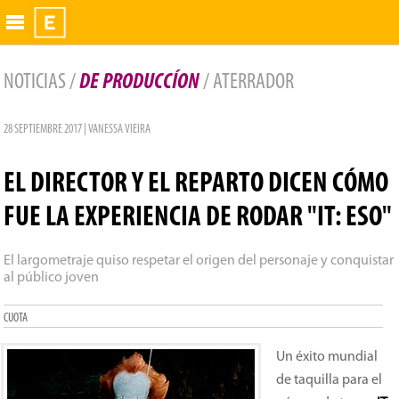
Exhibidor
NOTICIAS /
DE PRODUCCÍON
/ ATERRADOR
28 SEPTIEMBRE 2017 | VANESSA VIEIRA
EL DIRECTOR Y EL REPARTO DICEN CÓMO
FUE LA EXPERIENCIA DE RODAR "IT: ESO"
El largometraje quiso respetar el origen del personaje y conquistar
al público joven
CUOTA
Un éxito mundial
de taquilla para el