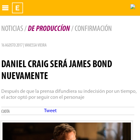
Exhibidor
NOTICIAS /
DE PRODUCCÍON
/ CONFIRMACIÓN
16 AGOSTO 2017 | VANESSA VIEIRA
DANIEL CRAIG SERÁ JAMES BOND
NUEVAMENTE
Después de que la prensa difundiera su indecisión por un tiempo,
el actor optó por seguir con el personaje
Tweet
CUOTA