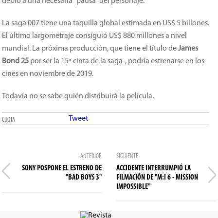
debió a una necesaria “pausa” del personaje.
La saga 007 tiene una taquilla global estimada en US$ 5 billones.
El último largometraje consiguió US$ 880 millones a nivel
mundial. La próxima producción, que tiene el título de
James
Bond 25
por ser la 15ª cinta de la saga-, podría estrenarse en los
cines en noviembre de 2019.
Todavía no se sabe quién distribuirá la película.
Tweet
CUOTA
ANTERIOR
SIGUIENTE
SONY POSPONE EL ESTRENO DE
ACCIDENTE INTERRUMPIÓ LA
"BAD BOYS 3"
FILMACIÓN DE "M:I 6 - MISSION
IMPOSSIBLE"