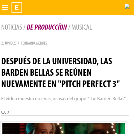
Exhibidor
NOTICIAS /
DE PRODUCCÍON
/ MUSICAL
26 JUNIO 2017 | FERNANDA MENDES
DESPUÉS DE LA UNIVERSIDAD, LAS
BARDEN BELLAS SE REÚNEN
NUEVAMENTE EN "PITCH PERFECT 3"
El video muestra escenas jocosas del grupo "The Barden Bellas"
CUOTA