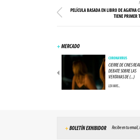
PELÍCULA BASADA EN LIBRO DE AGATHA C
TIENE PRIMER 
+
MERCADO
NEGÓCIOS
CORONAVIRUS
IMAX CIERRA ACUERDO COM
CIERRE DE CINES REA
UNA GRAN RED DE CINES
DEBATE SOBRE LAS
EUROPEA (...)
VENTANAS DE (...)
LEA MAS...
LEA MAS...
Recibe en tu email,
+
BOLETÍN EXHIBIDOR