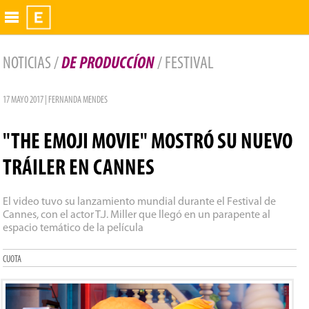
Exhibidor
NOTICIAS /
DE PRODUCCÍON
/ FESTIVAL
17 MAYO 2017 | FERNANDA MENDES
"THE EMOJI MOVIE" MOSTRÓ SU NUEVO
TRÁILER EN CANNES
El video tuvo su lanzamiento mundial durante el Festival de
Cannes, con el actor T.J. Miller que llegó en un parapente al
espacio temático de la película
CUOTA