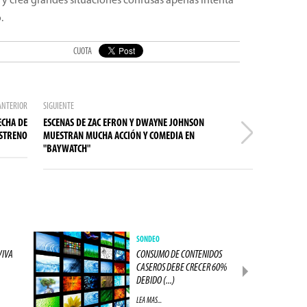
y crea grandes situaciones confusas apenas intenta
.
CUOTA
ANTERIOR
SIGUIENTE
ECHA DE
ESCENAS DE ZAC EFRON Y DWAYNE JOHNSON
ESTRENO
MUESTRAN MUCHA ACCIÓN Y COMEDIA EN
"BAYWATCH"
SONDEO
VIVA
CONSUMO DE CONTENIDOS
CASEROS DEBE CRECER 60%
DEBIDO (...)
LEA MAS...