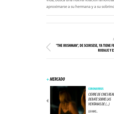
vida, busca una nueva relación amorosa 
aproximarse a su hermana y a su sobrino
"THE IRISHMAN", DE SCORSESE, YA TIENE F
RODAJE Y 
+
MERCADO
NEGÓCIOS
CORONAVIRUS
IMAX CIERRA ACUERDO COM
CIERRE DE CINES REA
UNA GRAN RED DE CINES
DEBATE SOBRE LAS
EUROPEA (...)
VENTANAS DE (...)
LEA MAS...
LEA MAS...