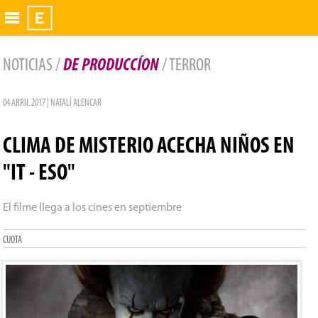
Exhibidor
NOTICIAS /
DE PRODUCCÍON
/ TERROR
04 ABRIL 2017 | NATALÍ ALENCAR
CLIMA DE MISTERIO ACECHA NIÑOS EN
"IT - ESO"
El filme llega a los cines en septiembre
CUOTA