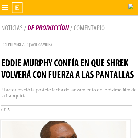
Exhibidor
NOTICIAS /
DE PRODUCCÍON
/ COMENTARIO
16 SEPTIEMBRE 2016 | VANESSA VIEIRA
EDDIE MURPHY CONFÍA EN QUE SHREK
VOLVERÁ CON FUERZA A LAS PANTALLAS
El actor reveló la posible fecha de lanzamiento del próximo film de
la franquicia
CUOTA