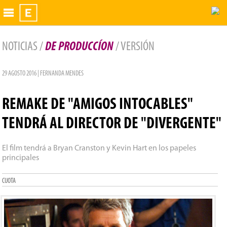
Exhibidor
NOTICIAS /
DE PRODUCCÍON
/ VERSIÓN
29 AGOSTO 2016 | FERNANDA MENDES
REMAKE DE "AMIGOS INTOCABLES"
TENDRÁ AL DIRECTOR DE "DIVERGENTE"
El film tendrá a Bryan Cranston y Kevin Hart en los papeles
principales
CUOTA