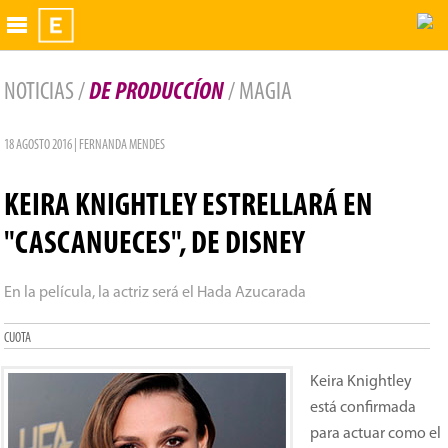
Exhibidor
NOTICIAS /
DE PRODUCCÍON
/ MAGIA
18 AGOSTO 2016 | FERNANDA MENDES
KEIRA KNIGHTLEY ESTRELLARÁ EN
"CASCANUECES", DE DISNEY
En la película, la actriz será el Hada Azucarada
CUOTA
Keira Knightley
está confirmada
para actuar como el